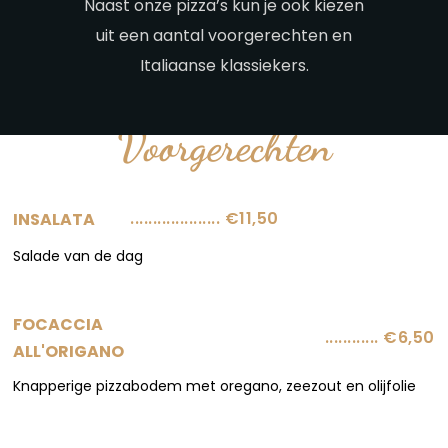
Naast onze pizza’s kun je ook kiezen
uit een aantal voorgerechten en
Italiaanse klassiekers.
Voorgerechten
.................... €11,50
INSALATA
Salade van de dag
FOCACCIA
............ €6,50
ALL'ORIGANO
Knapperige pizzabodem met oregano, zeezout en olijfolie