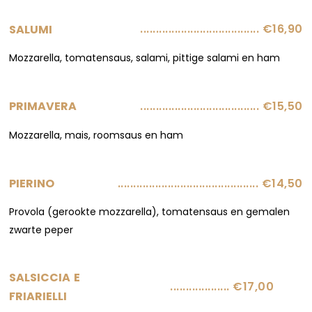
...................................... €16,90
SALUMI
Mozzarella, tomatensaus, salami, pittige salami en ham
...................................... €15,50
PRIMAVERA
Mozzarella, mais, roomsaus en ham
............................................. €14,50
PIERINO
Provola (gerookte mozzarella), tomatensaus en gemalen
zwarte peper
SALSICCIA E
................... €17,00
FRIARIELLI