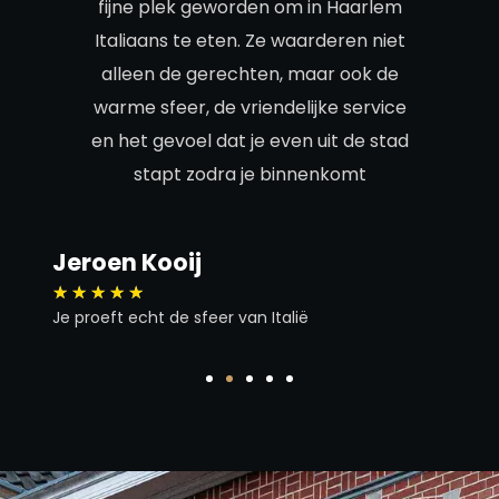
fijne plek geworden om in Haarlem
Italiaans te eten. Ze waarderen niet
alleen de gerechten, maar ook de
warme sfeer, de vriendelijke service
en het gevoel dat je even uit de stad
stapt zodra je binnenkomt
Jeroen Kooij
Fel
★
★
★
★
★
★
★
Je proeft echt de sfeer van Italië
Heer
ingr