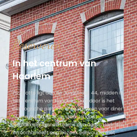
Reserveren
In het centrum van
Haarlem
Pizzicotto ligt aan de Jansstraat 44, midden in
het centrum van Haarlem. Daardoor is het
een logische plek om af te spreken voor diner
of een avond uit in de stad. Je loopt
gemakkelijk binnen tijdens een dag in Haarlem
en combineert een bezoek eenvoudig met